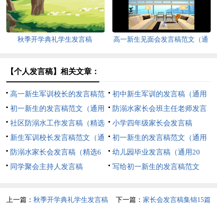
秋季开学典礼学生发言稿
高一新生见面会发言稿范文（通
用13篇）
【个人发言稿】相关文章：
高一新生军训校长的发言稿范
初中新生军训的发言稿（通用
文（通用5篇）
初一新生的发言稿范文（通用
7篇）
防溺水家长会班主任老师发言
8篇）
社区防溺水工作发言稿（精选
稿（精选6篇）
小学四年级家长会发言稿
8篇）
新生军训校长发言稿范文（通
初一新生的发言稿范文（通用
用14篇）
防溺水家长会发言稿（精选6
10篇）
幼儿园毕业发言稿（通用20
篇）
同学聚会主持人发言稿
篇）
写给初一新生的发言稿范文
（通用10篇）
上一篇：
秋季开学典礼学生发言稿
下一篇：
家长会发言稿集锦15篇