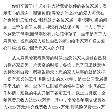
你们辛苦了!向关心并支持营销伙伴的各位家属，表
示衷心的感谢，谢谢你们!寿险是什么?您的爱人每天在
外奔波到底忙什么?我想这是各位家属一定想要知道的问
题。上帝创造了人类，却没有办法保护每一个人，于是
他创造了母亲;而母亲没有办法陪伴孩子一生于是有了人
寿保险。当您的家人通过自己的努力给千家万户送去爱
心时候;当客户因为您家人的介绍
从人寿保险获得保障的时候;当您的家人通过自己努
力撑起家庭另一片天空的时候，各位，您平日里默默地
支持没有白费，我要告诉您：您的家人从事的就是这样
一份有意义的工作!刚刚过去的20xx年，是xx公司发展极
不平凡的一年。全体同仁以崭新的精神面貌，饱满的工
作热情，顽强的斗志开展了各项工作。截止12月底，全
年保费总收入达xxxx万元。其中，个险首年期交保费收
入xxxx万元;中介保费收入xxxx万元;短意险保费xxxx万