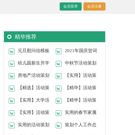
会员登录
会员注册
精华推荐
元旦慰问信模板
2021年国庆贺词
锦集十篇
幼儿园新生开学
集锦48条
中秋节活动策划
典礼主持稿
房地产活动策划
集合七篇
【实用】活动策
范文集合八篇
【精选】活动策
划方案模板锦集五篇
【精华】活动策
划范文合集七篇
【实用】大学活
划8篇
【精华】活动策
动策划七篇
【实用】活动策
划方案模板锦集九篇
实用的春节家属
划9篇
实用的活动策划
慰问信4篇
策划个人工作总