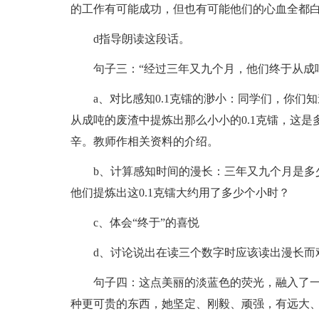
的工作有可能成功，但也有可能他们的心血全都
d指导朗读这段话。
句子三：“经过三年又九个月，他们终于从成吨
a、对比感知0.1克镭的渺小：同学们，你们
从成吨的废渣中提炼出那么小小的0.1克镭，这是
辛。教师作相关资料的介绍。
b、计算感知时间的漫长：三年又九个月是多
他们提炼出这0.1克镭大约用了多少个小时？
c、体会“终于”的喜悦
d、讨论说出在读三个数字时应该读出漫长而
句子四：这点美丽的淡蓝色的荧光，融入了
种更可贵的东西，她坚定、刚毅、顽强，有远大