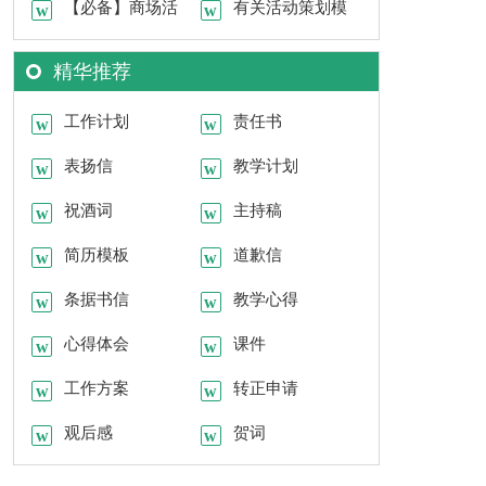
范文汇编六篇
【必备】商场活
结模板五篇
有关活动策划模
动策划模板汇编9篇
板集锦九篇
精华推荐
工作计划
责任书
表扬信
教学计划
祝酒词
主持稿
简历模板
道歉信
条据书信
教学心得
心得体会
课件
工作方案
转正申请
观后感
贺词