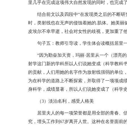
里几乎在完成这项伟大自然发现的同时，也完成
结合前文以及四段中“在发现类之后的不断研
时，类射线也在无声的侵蚀着她的.肌体。她美丽
皮埃尔不幸早逝，社会对女性的歧视，更加重了他
句子五：教师引导读，学生体会读概括居里
“因为勤奋加天资，玛丽·居里从一个（漂亮
射学这门新的学科所以人们说她变成（科学教科书
的贡献，人们用她的名字作为放射线强弱的单位，
为在科学的道路上不断探索，并取得了一项项成
身科学，成绩显著，所以人们说她变成了（科学
（3）淡泊名利，感受人格美
居里夫人的每一项荣誉都是用全部的青春、
究，埋头工作到67岁离开人世。这种在名誉面前