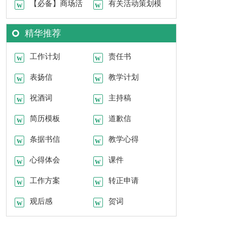
范文汇编六篇
【必备】商场活
结模板五篇
有关活动策划模
动策划模板汇编9篇
板集锦九篇
精华推荐
工作计划
责任书
表扬信
教学计划
祝酒词
主持稿
简历模板
道歉信
条据书信
教学心得
心得体会
课件
工作方案
转正申请
观后感
贺词