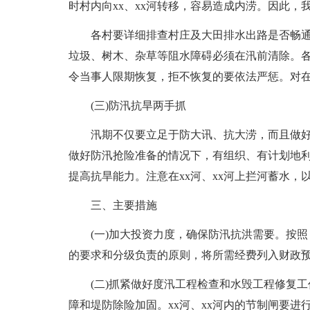
时村内向xx、xx河转移，容易造成内涝。因此，
各村要详细排查村庄及大田排水出路是否畅通
垃圾、树木、杂草等阻水障碍必须在汛前清除。各
令当事人限期恢复，拒不恢复的要依法严惩。对
(三)防汛抗旱两手抓
汛期不仅要立足于防大讯、抗大涝，而且做
做好防汛抢险准备的情况下，有组织、有计划地
提高抗旱能力。注意在xx河、xx河上拦河蓄水，
三、主要措施
(一)加大投资力度，确保防汛抗洪需要。按
的要求和分级负责的原则，将所需经费列入财政
(二)抓紧做好度汛工程检查和水毁工程修复
障和堤防除险加固。xx河、xx河内的节制闸要