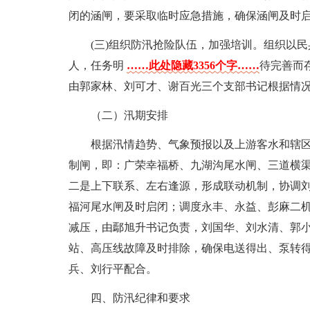
闭的涵闸，要采取临时应急措施，确保涵闸及时
(三)组织防汛抢险队伍，加强培训。组织以
人，任务明
……此处隐藏3356个字……
待完善而
由郭家林、刘可才、谢百光三个支部书记根据情
（二）汛期安排
根据汛情趋势、气象预报以及上游客水和辖
制闸，即：广荣幸福桥、九湖沟尾水闸、三道横
二是上下联系、左右逢源，形成联动机制，协调
福河尾水闸及时启闭；调度永丰、永益、彭麻二
减压，由鄢旭升书记负责，刘国华、刘水清、郭
站、高压线故障及时排除，确保电送得出、泵转
兵、刘行平配合。
四、防汛纪律和要求