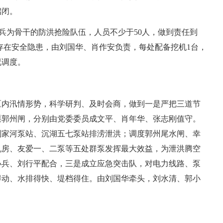
启闭。
民兵为骨干的防洪抢险队伍，人员不少于50人，做到责任到
存在安全隐患，由刘国华、肖作安负责，每处配备挖机1台，
况调度。
区内汛情形势，科学研判、及时会商，做到一是严把三道节
渠郭州闸，分别由党委委员成文平、肖年华、张志刚值守。
刘家河泵站、沉湖五七泵站排涝泄洪；调度郭州尾水闸、幸
机房、友爱一、二泵等五处群泵发挥最大效益，为泄洪腾空
小兵、刘行平配合，三是成立应急突击队，对电力线路、泵
得动、水排得快、堤档得住。由刘国华牵头，刘水清、郭小