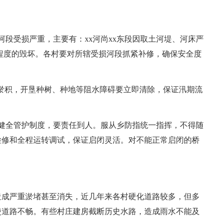
河段受损严重，主要有：xx河尚xx东段因取土河堤、河床严
不同程度的毁坏。各村要对所辖受损河段抓紧补修，确保安全度
道淤积，开垦种树、种地等阻水障碍要立即清除，保证汛期流
行，健全管护制度，要责任到人。服从乡防指统一指挥，不得随
检修和全程运转调试，保证启闭灵活。对不能正常启闭的桥
造成严重淤堵甚至消失，近几年来各村硬化道路较多，但多
使道路不畅。有些村庄建房截断历史水路，造成雨水不能及