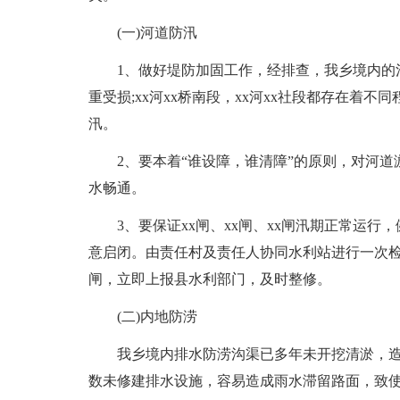
(一)河道防汛
1、做好堤防加固工作，经排查，我乡境内的
重受损;xx河xx桥南段，xx河xx社段都存在着
汛。
2、要本着“谁设障，谁清障”的原则，对河
水畅通。
3、要保证xx闸、xx闸、xx闸汛期正常运
意启闭。由责任村及责任人协同水利站进行一次
闸，立即上报县水利部门，及时整修。
(二)内地防涝
我乡境内排水防涝沟渠已多年未开挖清淤，
数未修建排水设施，容易造成雨水滞留路面，致