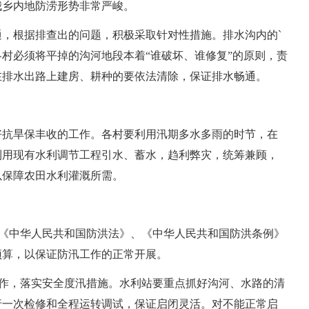
我乡内地防涝形势非常严峻。
，根据排查出的问题，积极采取针对性措施。排水沟内的`
村必须将平掉的沟河地段本着“谁破坏、谁修复”的原则，责
在排水出路上建房、耕种的要依法清除，保证排水畅通。
好抗旱保丰收的工作。各村要利用汛期多水多雨的时节，在
利用现有水利调节工程引水、蓄水，趋利弊灾，统筹兼顾，
以保障农田水利灌溉所需。
照《中华人民共和国防洪法》、《中华人民共和国防洪条例》
预算，以保证防汛工作的正常开展。
工作，落实安全度汛措施。水利站要重点抓好沟河、水路的清
进行一次检修和全程运转调试，保证启闭灵活。对不能正常启