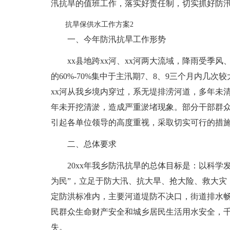
汛抗旱的值班工作，落实好责任制，切实抓好防
抗旱保供水工作方案2
一、今年防汛抗旱工作形势
xx县地跨xx河、xx河两大流域，降雨受季
的60%-70%集中于主汛期7、8、9三个月内几
xx河从我乡境内穿过，系无堤排涝河道，多年未
年未开挖清淤，造成严重淤堵现象。部分干部群
引起各单位领导的高度重视，采取切实可行的措
二、总体要求
20xx年我乡防汛抗旱的总体目标是：以科
为民”，立足于防大汛、抗大旱、抢大险、救大灾
定防洪标准内，主要河道堤防不决口，街道排水
民群众生命财产安全和城乡居民生活用水安全，
失。