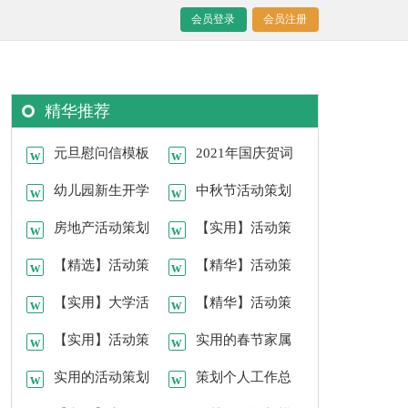
会员登录
会员注册
精华推荐
元旦慰问信模板
2021年国庆贺词
锦集十篇
幼儿园新生开学
集锦48条
中秋节活动策划
典礼主持稿
房地产活动策划
集合七篇
【实用】活动策
范文集合八篇
【精选】活动策
划方案模板锦集五篇
【精华】活动策
划范文合集七篇
【实用】大学活
划8篇
【精华】活动策
动策划七篇
【实用】活动策
划方案模板锦集九篇
实用的春节家属
划9篇
实用的活动策划
慰问信4篇
策划个人工作总