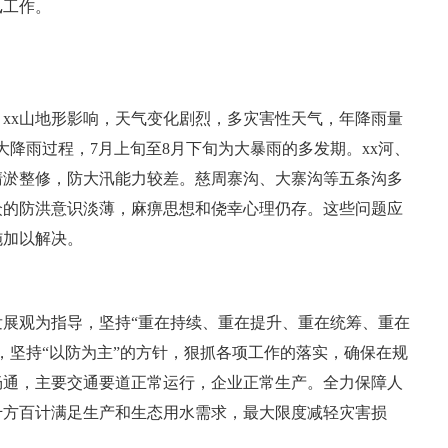
汛工作。
风、xx山地形影响，天气变化剧烈，多灾害性天气，年降雨量
次较大降雨过程，7月上旬至8月下旬为大暴雨的多发期。xx河、
清淤整修，防大汛能力较差。慈周寨沟、大寨沟等五条沟多
众的防洪意识淡薄，麻痹思想和侥幸心理仍存。这些问题应
施加以解决。
学发展观为指导，坚持“重在持续、重在提升、重在统筹、重在
，坚持“以防为主”的方针，狠抓各项工作的落实，确保在规
畅通，主要交通要道正常运行，企业正常生产。全力保障人
千方百计满足生产和生态用水需求，最大限度减轻灾害损