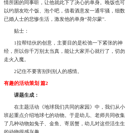
情所困的同事听，让他就此下了决心的单身。晚饭也可
以约朋友吃个饭、泡个吧，借着酒意发一通牢骚，细数
已婚人士的悲惨生活，激发他的单身“荷尔蒙”.
贴士：
1拉帮结伙的创意，主要目的是松弛一下紧张的神
经，所以你千万别太当真，能让大家开心就行了，切勿
走火入魔。
2记住不要害别到别人的感情。
有趣的活动策划 篇2
课题生成：
在主题活动《地球我们共同的家园》中，我们从小
班起重点介绍地球七的动物。于是幼儿、老师共同收集
了几种动物如兔子、金鱼、寄居蟹，幼儿对这些活生生
的动物很感兴趣。