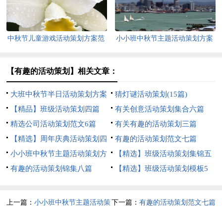
中秋节儿童游戏活动策划方案范
小小班中秋节主题活动策划方案
文（精选8篇）
范文（精选7篇）
【有趣的活动策划】相关文章：
大班中秋节半日活动策划方案
猜灯谜活动策划(15篇)
范文（精选12篇）
【精品】班级活动策划四篇
有关创意活动策划集合六篇
精选公司活动策划范文6篇
有关有趣的活动策划三篇
【精选】周年庆典活动策划四
有趣的活动策划范文七篇
篇
小小班中秋节主题活动策划方
【精选】班级活动策划集锦五
案（精选8篇）
有趣的活动策划锦集八篇
篇
【精选】班级活动策划模板5
篇
上一篇：
小小班中秋节主题活动策
下一篇：
有趣的活动策划范文七篇
划方案（精选8篇）