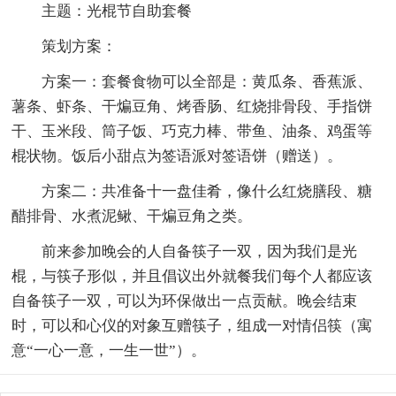
主题：光棍节自助套餐
策划方案：
方案一：套餐食物可以全部是：黄瓜条、香蕉派、
薯条、虾条、干煸豆角、烤香肠、红烧排骨段、手指饼
干、玉米段、筒子饭、巧克力棒、带鱼、油条、鸡蛋等
棍状物。饭后小甜点为签语派对签语饼（赠送）。
方案二：共准备十一盘佳肴，像什么红烧膳段、糖
醋排骨、水煮泥鳅、干煸豆角之类。
前来参加晚会的人自备筷子一双，因为我们是光
棍，与筷子形似，并且倡议出外就餐我们每个人都应该
自备筷子一双，可以为环保做出一点贡献。晚会结束
时，可以和心仪的对象互赠筷子，组成一对情侣筷（寓
意“一心一意，一生一世”）。