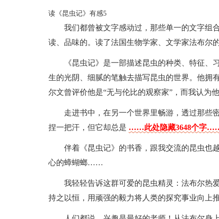
读《昆虫记》有感5
我们都曾被文字感动过，那些单一的文字组
读、品味的。读了法国生物学家、文学家法布尔
《昆虫记》是一部描述昆虫的种类、特征、
生的光阴、细腻的笔触去描写昆虫的世界。他拥
尔文曾评价他是“无与伦比的观察家”，而我认为
走进书中，在另一个世界里畅游，透过那些密
捏一把汗，但它却总是
……此处隐藏3648个字…
伴着《昆虫记》的书香，跟我交流的昆虫也越
心的蟑蝴螂……
我轻轻告诉这群可爱的昆虫精灵：法布尔热
持之以恒，用顽强的毅力将人类的探究事业向上
人们都说，兴趣是最好的老师！从法布尔身