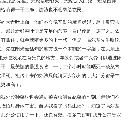
是蔬菜的克星。无论是卷心菜，无论是大白菜，还是西洋
们给啃得一干二净，连渣也不会剩给农民。
整的大青叶上面。他们不会像辛勤的麻雀妈妈，离开巢穴去
之。那片新鲜菜叶便是充足的营养。自已便是一走了之。农
没有抓住，就会繁殖更多的下一代。但是，高尔基先生听说
法。先在阳光最猛烈的地方设一个木制的十字架，在头顶上
虫最喜欢呆在有光亮的地方，羊头骨或者牛头骨可以通过阳
，干，最关键的是没食物。一，二个小时就能晒死一条菜青
被晒死。祖传下来的办法只能消灭少部分的，大部分都呆在
值更加高了。
如我外公种菜时也会遇到菜青虫啃食蔬菜的时刻。但他们不
已吃怕对身体有害。自从我看了《昆虫记》，知道了高尔基
我外公使用了一下。还真有效。看多书好啊!我外公常赞叹