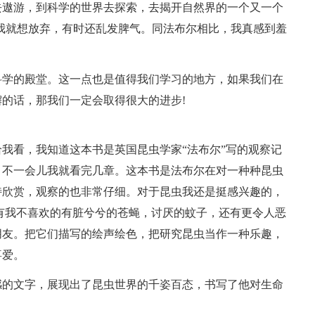
去遨游，到科学的世界去探索，去揭开自然界的一个又一个
我就想放弃，有时还乱发脾气。同法布尔相比，我真感到羞
科学的殿堂。这一点也是值得我们学习的地方，如果我们在
的话，那我们一定会取得很大的进步!
我看，我知道这本书是英国昆虫学家“法布尔”写的观察记
，不一会儿我就看完几章。这本书是法布尔在对一种种昆虫
特欣赏，观察的也非常仔细。对于昆虫我还是挺感兴趣的，
有我不喜欢的有脏兮兮的苍蝇，讨厌的蚊子，还有更令人恶
朋友。把它们描写的绘声绘色，把研究昆虫当作一种乐趣，
喜爱。
感的文字，展现出了昆虫世界的千姿百态，书写了他对生命
。