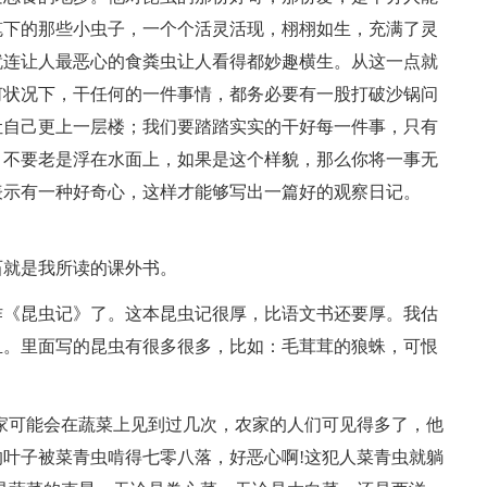
笔下的那些小虫子，一个个活灵活现，栩栩如生，充满了灵
就连让人最恶心的食粪虫让人看得都妙趣横生。从这一点就
何状况下，干任何的一件事情，都务必要有一股打破沙锅问
让自己更上一层楼；我们要踏踏实实的干好每一件事，只有
，不要老是浮在水面上，如果是这个样貌，那么你将一事无
表示有一种好奇心，这样才能够写出一篇好的观察日记。
石就是我所读的课外书。
作《昆虫记》了。这本昆虫记很厚，比语文书还要厚。我估
血。里面写的昆虫有很多很多，比如：毛茸茸的狼蛛，可恨
家可能会在蔬菜上见到过几次，农家的人们可见得多了，他
叶子被菜青虫啃得七零八落，好恶心啊!这犯人菜青虫就躺