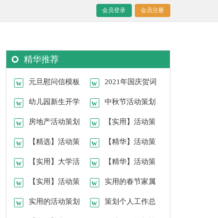
会员登录
会员注册
精华推荐
元旦慰问信模板
2021年国庆贺词
锦集十篇
幼儿园新生开学
集锦48条
中秋节活动策划
典礼主持稿
房地产活动策划
集合七篇
【实用】活动策
范文集合八篇
【精选】活动策
划方案模板锦集五篇
【精华】活动策
划范文合集七篇
【实用】大学活
划8篇
【精华】活动策
动策划七篇
【实用】活动策
划方案模板锦集九篇
实用的春节家属
划9篇
实用的活动策划
慰问信4篇
策划个人工作总