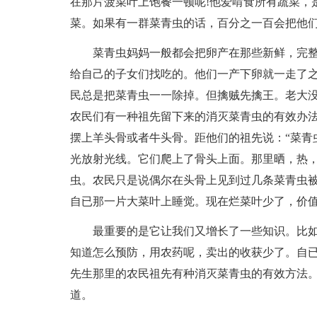
在那片菠菜叶上饱餐一顿呢!他爱啃食所有蔬菜，
菜。如果有一群菜青虫的话，百分之一百会把他
菜青虫妈妈一般都会把卵产在那些新鲜，完
给自己的子女们找吃的。他们一产下卵就一走了
民总是把菜青虫一一除掉。但擒贼先擒王。老大
农民们有一种祖先留下来的消灭菜青虫的有效办
摆上羊头骨或者牛头骨。距他们的祖先说：“菜青
光放射光线。它们爬上了骨头上面。那里晒，热
虫。农民只是说偶尔在头骨上见到过几条菜青虫
自已那一片大菜叶上睡觉。现在烂菜叶少了，价
最重要的是它让我们又增长了一些知识。比
知道怎么预防，用农药呢，卖出的收获少了。自
先生那里的农民祖先有种消灭菜青虫的有效方法。
道。