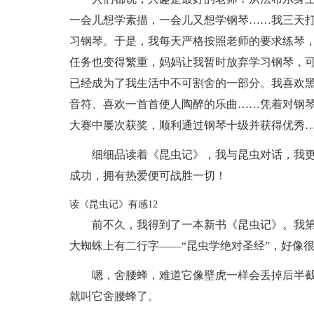
一会儿想学素描，一会儿又想学钢琴……我三天
习钢琴。于是，我每天严格按照老师的要求练琴
任务也变得繁重，妈妈让我暂时放弃学习钢琴，
已经成为了我生活中不可割舍的一部分。我喜欢
音符、喜欢一首首使人陶醉的乐曲……凭着对钢
大赛中屡次获奖，顺利通过钢琴十级并获得优秀
细细品读着《昆虫记》，我与昆虫对话，我
成功，拥有热爱便可战胜一切！
读《昆虫记》有感12
前不久，我得到了一本新书《昆虫记》。我
大蜘蛛上有二行字——“昆虫学绝对圣经”，好像
嗯，舍腰蜂，难道它像壁虎一样会丢掉后半
就叫它舍腰蜂了。