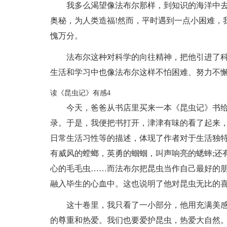
我多么渴望像法布尔那样，到知识的海洋中
奥秘，为人类造福!然而，平时遇到一点小困难，
愧万分。
法布尔这种对科学的向往精神，把他引进了
生活和学习中也像法布尔这样不怕困难、努力不懈
读《昆虫记》有感4
今天，爸爸从书店里买来一本《昆虫记》书给
录。于是，我便把书打开，津津有味的看了起来
日常生活习性等的描述，体现了作者对于生活独
有威风的螳螂，英勇的蝈蝈，叫声响亮的蟋蟀;还
心的毛毛虫……而法布尔把昆虫当作自己最好的
融入毕生的心血中。这也说明了他对昆虫无比的
这十卷里，我只看了一小部分，他用充满美
的尊重和热爱。我们也要爱护昆虫，热爱大自然