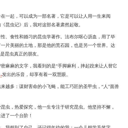
合在一起，可以成为一部名著，它是可以让人用一生来阅
的《昆虫记》后，我对这部名著肃然起敬。
习性、食性和婚习的昆虫学著作。法布尔呕心沥血，用了毕
有一片美丽的土地，那是他的荒石园，也是另一个世界。达
他是昆虫真正的朋友。
密麻麻的文字，我看到的是“手脚麻利，摔起跤来让人替它
…
发出的乐音，却享有着一双慧眼。
来越多：谋财害命的小飞蝇，能工巧匠的圣甲虫，“人”面兽
爱昆虫，热爱探究，他一生专注于研究昆虫。他坚持不懈，
推进了一个台阶！
上，我想到了自己。还记得年幼的我：一会儿想学毛笔字，