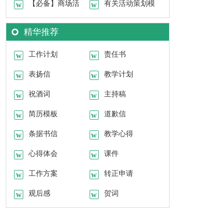
范文汇编六篇
【必备】商场活
结模板五篇
有关活动策划模
动策划模板汇编9篇
板集锦九篇
精华推荐
工作计划
责任书
表扬信
教学计划
祝酒词
主持稿
简历模板
道歉信
条据书信
教学心得
心得体会
课件
工作方案
转正申请
观后感
贺词