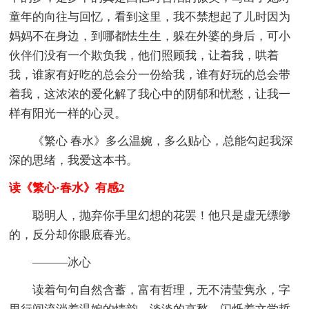
童年的向往与回忆，看到这里，我不禁想起了儿时因为
妈妈不在身边，到哪都怯生生，躲在外婆的身后，可小
伙伴们没有一个欺负我，他们照顾我，让着我，哄着
我，谁家有好吃的总会分一份给我，谁有好玩的总会带
着我，这浓浓的爱化解了我心中的阴郁和忧愁，让我一
样有阳光一样的心灵。
《繁心 春水》多么温婉，多么贴心，总能勾起我深
深的思绪，我爱这本书。
读《繁心·春水》有感2
聪明人，抛弃你手里幻想的花罢！他只是虚无缥缈
的，反分却你眼底春光。
———冰心
读着句句自然含蓄，富有哲理，无不清莹隽永，字