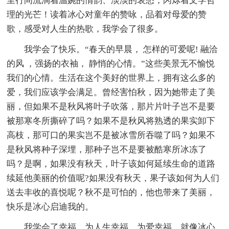
里行间流淌着温婉的情韵、淡淡的哀愁，闪烁着文学哲
理的光芒！读着冰心对童年的赞咏，品着对母爱的赞
歌，感受对人生的热歌，我学会了很多。
我学会了快乐。“春天的早晨， 怎样的可爱呢! 融洽
的风 ，强扬的衣袖， 静悄的心情。”这些美景无不愉悦
我们的心情。生活在这个美好的世界上，拥有这么多的
爱，我们应该学会满足。曾经害怕秋，因为她带走了美
丽，但如果不是秋风将叶子吹落，那片片叶子岂不是要
被那寒冬所撕碎了吗？如果不是秋风将熟透的果实卸下
高枝，那可口的果实岂不是被冰雪所吞噬了吗？如果不
是秋风将种子深埋，那种子岂不是要被酷寒所冰冻了
吗？是啊，如果没有秋天，叶子该如何延续生命的道路
续延他美丽的价值呢?如果没有秋天，果子该如何为人们
送去丰收的喜悦呢？秋不是可怕的，他也带来了美丽，
快乐是冰心启迪我的。
我学会了幸福。为人生幸福，为爱幸福。就像冰心