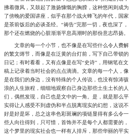
拂着微风，又鼓起了激扬慷慨的胸膛，这种悠闲则成为
了傍晚的爱国讲座，似乎在那个战火蜂飞的年代，国家
是茶前饭后的必谈圣经。“祷告”完那一切，夜也深了，
那个还在燃烧的心脏渐渐平息高潮时的那份意志昂扬。
文章的每一个小节，也不像是在写些什么令人费解
的繁文缛节，而像是在泛黄的台灯前，写下自己带锁的
日记；有时看看，又有点像是在写“史诗”，用钢笔在文
稿上记录着当时社会的点点滴滴。文章的每一个人，像
是在我们的身边，没有特殊的个人传说，也没有惊涛骇
浪的人生旅程，细细地观察自己身边那些土生土长的人
们，偶然发现，自己也是文中的一角。是，就是那么平
实得让人感受不到虚伪和半点脱离现实的幻想，这说不
好是好是坏，总之这串色彩斑斓的项链显得有多么令一
些人向往得到，只可惜，首饰并不是每个人都需要的，
这个梦里的现实社会也一样有人排斥，那些华丽的平实