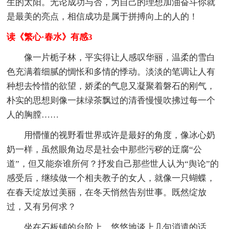
生的太阳。无论成功与否，为自己的理想加油奋斗你就
是最美的亮点，相信成功是属于拼搏向上的人的！
读《繁心·春水》有感3
像一片栀子林，平实得让人感叹华丽，温柔的雪白
色充满着细腻的惆怅和多情的悸动。淡淡的笔调让人有
种想去怜惜的欲望，娇柔的气息又凝聚着磐石的刚气，
朴实的思想则像一抹绿茶飘过的清香慢慢吹拂过每一个
人的胸膛……
用懵懂的视野看世界或许是最好的角度，像冰心奶
奶一样，虽然眼角边尽是社会中那些污秽的迂腐“公
道”，但又能奈谁所何？抒发自己那些世人认为“舆论”的
感受后，继续做一个相夫教子的女人，就像一只蝴蝶，
在春天绽放过美丽，在冬天悄然告别世事。既然绽放
过，又有另何求？
坐在石板铺的台阶上，悠悠地谈上几句消遣的话，