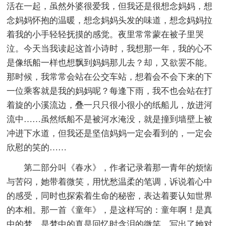
活在一起，虽然外婆很爱我，但我还是很想念妈妈，想
念妈妈怀抱的温暖，想念妈妈头发的味道，想念妈妈拉
着我的小手轻轻抚摸的感觉。夜里常常蒙在被子里哭
泣。今天当我读起这首小诗时，我想那一年，我的心不
是像纸船一样也想飘到妈妈那儿去？却，又欲罢不能。
那时候，我常常会站在公交车站，想着会不会下来的下
一位乘客就是我的妈妈呢？每逢下雨，我不也会站在打
着旋的小溪流边，叠一只只很小很小的纸船儿，放进河
流中……虽然纸船不是被河水淹没，就是撞到墙壁上被
冲进下水道，但我还是坚信妈妈一定会看到的，一定会
欣慰的笑的……
第二部分叫《春水》，作者记录着那一青年的烦恼
与苦闷，她带着微笑，用忧愁温柔的笔调，诉说着心中
的感受，同时也探索着生命的秘密，表达着要认知世界
的本相。那一首《童年》，是这样写的：童年啊！是真
中的梦，是梦中的真是回忆时含泪的微笑，写出了她对